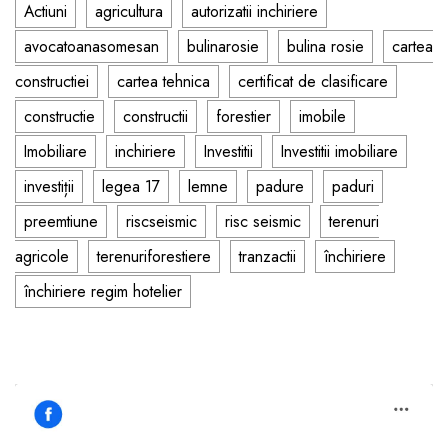
Actiuni
agricultura
autorizatii inchiriere
avocatoanasomesan
bulinarosie
bulina rosie
cartea
constructiei
cartea tehnica
certificat de clasificare
constructie
constructii
forestier
imobile
Imobiliare
inchiriere
Investitii
Investitii imobiliare
investiții
legea 17
lemne
padure
paduri
preemtiune
riscseismic
risc seismic
terenuri
agricole
terenuriforestiere
tranzactii
închiriere
închiriere regim hotelier