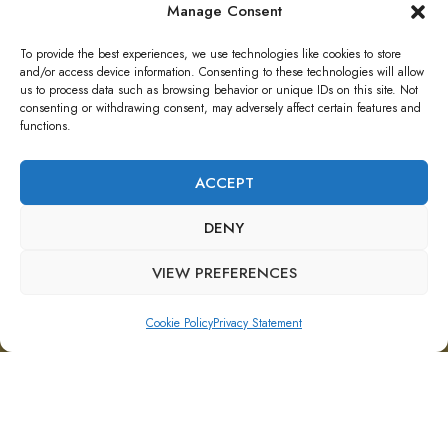
Manage Consent
Cursuri
To provide the best experiences, we use technologies like cookies to store
and/or access device information. Consenting to these technologies will allow
us to process data such as browsing behavior or unique IDs on this site. Not
consenting or withdrawing consent, may adversely affect certain features and
functions.
Legaturi utile
ACCEPT
Termeni de utilizare
DENY
Politica GDPR
VIEW PREFERENCES
Politica cookies
Bună. Cu ce te pot ajuta?
Cookie Policy
Privacy Statement
Copyright @Avocat Oana Somesan